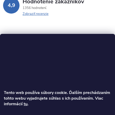
Hodnotenie zákazníkov
4,9
1356 hodnotení
Zobraziť recenzie
Z
á
p
ä
Tento web používa súbory cookie. Ďalším prechádzaním
t
tohto webu vyjadrujete súhlas s ich používaním. Viac
informácií
tu
.
Ondrej
i
info
@
najkolobezky.sk