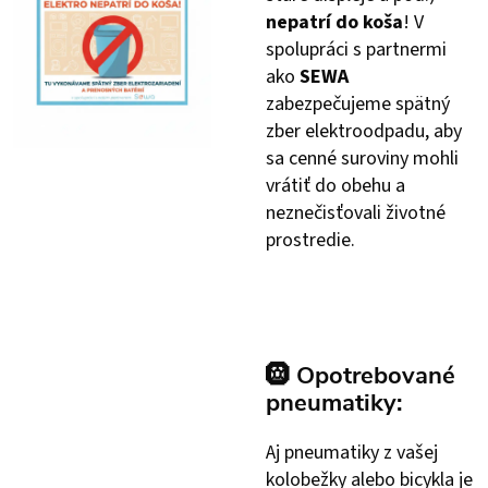
nepatrí do koša
! V
spolupráci s partnermi
ako
SEWA
zabezpečujeme spätný
zber elektroodpadu, aby
sa cenné suroviny mohli
vrátiť do obehu a
neznečisťovali životné
prostredie.
🛞
Opotrebované
pneumatiky:
Aj pneumatiky z vašej
kolobežky alebo bicykla je