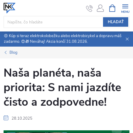
Prejsť
NÁKUPN
KOŠÍK
na
obsah
HĽADAŤ
😍 Kúp si teraz elektrokolobežku alebo elektrobicykel a dopravu máš
zadarmo. 😍🎁 Neváhaj! Akcia končí 31.08.2026.
Blog
Naša planéta, naša
priorita: S nami jazdíte
čisto a zodpovedne!
28.10.2025