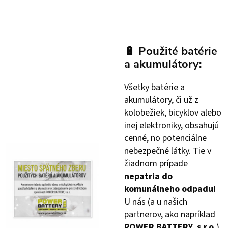
🔋
Použité batérie
a akumulátory:
Všetky batérie a
akumulátory, či už z
kolobežiek, bicyklov alebo
inej elektroniky, obsahujú
cenné, no potenciálne
nebezpečné látky. Tie v
žiadnom prípade
nepatria do
komunálneho odpadu!
U nás (a u našich
partnerov, ako napríklad
POWER BATTERY, s.r.o.
)