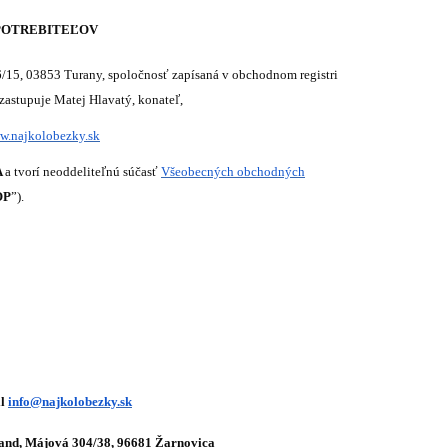
POTREBITEĽOV
6/15, 03853 Turany,
spoločnosť zapísaná v obchodnom registri
ú zastupuje Matej Hlavatý, konateľ,
w.najkolobezky.sk
A
a tvorí neoddeliteľnú súčasť
Všeobecných obchodných
OP
”).
il
info@najkolobezky.sk
land,
Májová 304/38, 96681 Žarnovica