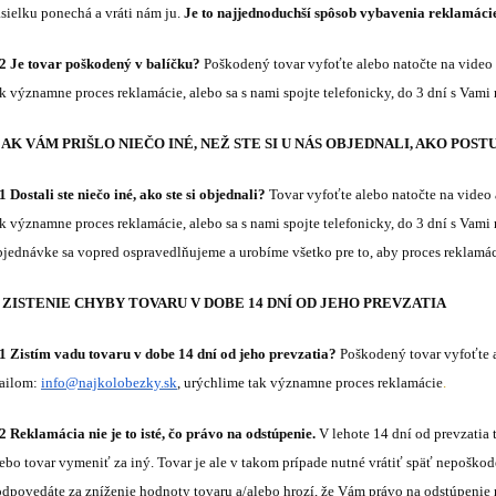
ásielku ponechá a vráti nám ju.
Je to najjednoduchší spôsob vybavenia reklamáci
.2 Je tovar poškodený v balíčku?
Poškodený tovar vyfoťte alebo natočte na video
ak významne proces reklamácie, alebo sa s nami spojte telefonicky, do 3 dní s Vam
. AK VÁM PRIŠLO NIEČO INÉ, NEŽ STE SI U NÁS OBJEDNALI, AKO POS
1 Dostali ste niečo iné, ako ste si objednali?
Tovar vyfoťte alebo natočte na video
ak významne proces reklamácie, alebo sa s nami spojte telefonicky, do 3 dní s Vam
bjednávke sa vopred ospravedlňujeme a urobíme všetko pre to, aby proces reklamác
. ZISTENIE CHYBY TOVARU V DOBE 14 DNÍ OD JEHO PREVZATIA
.1 Zistím vadu tovaru v dobe 14 dní od jeho prevzatia?
Poškodený tovar vyfoťte a
ailom:
info@najkolobezky.sk
, urýchlime tak významne proces reklamácie
.
.2 Reklamácia nie je to isté, čo právo na odstúpenie.
V lehote 14 dní od prevzati
lebo tovar vymeniť za iný. Tovar je ale v takom prípade nutné vrátiť späť nepošk
odpovedáte za zníženie hodnoty tovaru a/alebo hrozí, že Vám právo na odstúpenie n