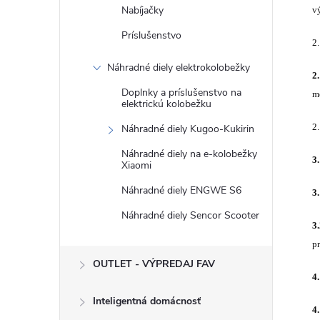
Nabíjačky
v
Príslušenstvo
2
Náhradné diely elektrokolobežky
2
Doplnky a príslušenstvo na
m
elektrickú kolobežku
2
Náhradné diely Kugoo-Kukirin
Náhradné diely na e-kolobežky
3
Xiaomi
Náhradné diely ENGWE S6
3.
Náhradné diely Sencor Scooter
3
p
OUTLET - VÝPREDAJ FAV
4
Inteligentná domácnosť
4