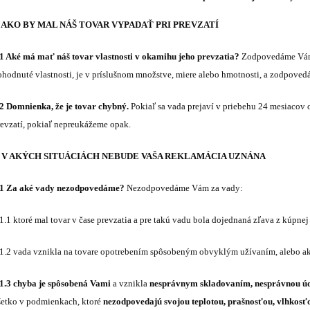
. AKO BY MAL NÁŠ TOVAR VYPADAŤ PRI PREVZATÍ
.1 Aké má mať náš tovar vlastnosti v okamihu jeho prevzatia?
Zodpovedáme Vám z
ohodnuté vlastnosti, je v príslušnom množstve, miere alebo hmotnosti, a zodpoved
.2 Domnienka, že je tovar chybný.
Pokiaľ sa vada prejaví v priebehu 24 mesiacov o
revzatí, pokiaľ nepreukážeme opak.
. V AKÝCH SITUÁCIÁCH NEBUDE VAŠA REKLAMÁCIA UZNÁNA
.1 Za aké vady nezodpovedáme?
Nezodpovedáme Vám za vady:
1.1 ktoré mal tovar v čase prevzatia a pre takú vadu bola dojednaná zľava z kúpnej
.1.2 vada vznikla na tovare opotrebením spôsobeným obvyklým užívaním, alebo ak
.1.3 chyba je spôsobená Vami
a vznikla
nesprávnym skladovaním, nesprávnou ú
šetko v podmienkach, ktoré
nezodpovedajú svojou teplotou, prašnosťou, vlhkosť