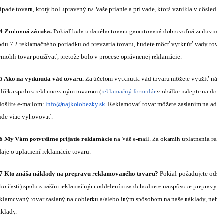
ípade tovaru, ktorý bol upravený na Vaše prianie a pri vade, ktorá vznikla v dôsled
.4 Zmluvná záruka.
Pokiaľ bola u daného tovaru garantovaná dobrovoľná zmluvná 
odu 7.2 reklamačného poriadku od prevzatia tovaru, budete môcť vytknúť vady tova
emohli tovar používať, pretože bolo v procese oprávnenej reklamácie.
.5 Ako na vytknutia vád tovaru.
Za účelom vytknutia vád tovaru môžete využiť n
alíčka spolu s reklamovaným tovarom (
reklamačný formulár
v obálke nalepte na do
došlite e-mailom:
info@najkolobezky.sk
.
Reklamovať tovar môžete zaslaním na adre
ude viac vyhovovať.
.6 My Vám potvrdíme prijatie reklamácie
na Váš e-mail. Za okamih uplatnenia r
aje o uplatnení reklamácie tovaru.
.7 Kto znáša náklady na prepravu reklamovaného tovaru?
Pokiaľ požadujete ods
eho časti) spolu s naším reklamačným oddelením sa dohodnete na spôsobe preprav
eklamovaný tovar zaslaný na dobierku a/alebo iným spôsobom na naše náklady, neb
áklady.