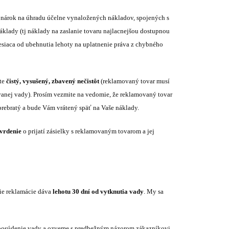
nárok na úhradu účelne vynaložených nákladov, spojených s
klady (tj náklady na zaslanie tovaru najlacnejšou dostupnou
esiaca od ubehnutia lehoty na uplatnenie práva z chybného
ťte
čistý, vysušený, zbavený nečistôt
(reklamovaný tovar musí
anej vady). Prosím vezmite na vedomie, že reklamovaný tovar
prebratý a bude Vám vrátený späť na Vaše náklady.
tvrdenie
o prijatí zásielky s reklamovaným tovarom a jej
ie reklamácie dáva
lehotu 30 dní od vytknutia vady
. My sa
posúdenie vady a ozveme s predbežným názorom zákazníkovi.