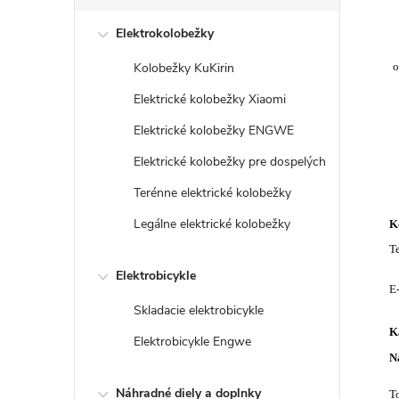
č
Elektrokolobežky
n
Kolobežky KuKirin
o
ý
Elektrické kolobežky Xiaomi
p
Elektrické kolobežky ENGWE
Elektrické kolobežky pre dospelých
a
Terénne elektrické kolobežky
n
Legálne elektrické kolobežky
K
T
e
Elektrobicykle
E
l
Skladacie elektrobicykle
K
Elektrobicykle Engwe
N
Náhradné diely a doplnky
T