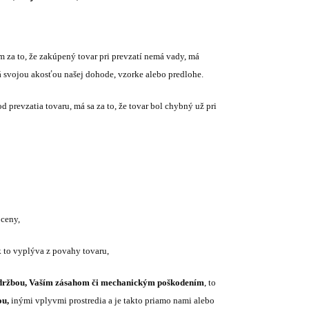
a to, že zakúpený tovar pri prevzatí nemá vady, má
á svojou akosťou našej dohode, vzorke alebo predlohe.
d prevzatia tovaru, má sa za to, že tovar bol chybný už pri
 ceny,
 to vyplýva z povahy tovaru,
držbou, Vaším zásahom či mechanickým poškodením
, to
ou,
inými vplyvmi prostredia a je takto priamo nami alebo