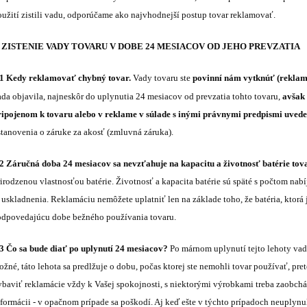
oužití zistili vadu, odporúčame ako najvhodnejší postup tovar reklamovať.
. ZISTENIE VADY TOVARU V DOBE 24 MESIACOV OD JEHO PREVZATIA
.1 Kedy reklamovať chybný tovar.
Vady tovaru ste
povinní nám vytknúť (reklam
ada objavila, najneskôr do uplynutia 24 mesiacov od prevzatia tohto tovaru,
avšak 
ripojenom k tovaru alebo v reklame v súlade s inými právnymi predpismi uveden
stanovenia o záruke za akosť (zmluvná záruka).
.2 Záručná doba 24 mesiacov sa nevzťahuje na kapacitu a životnosť batérie tov
irodzenou vlastnosťou batérie. Životnosť a kapacita batérie sú späté s počtom nabí
 uskladnenia. Reklamáciu nemôžete uplatniť len na základe toho, že batéria, ktorá
odpovedajúcu dobe bežného používania tovaru.
.3 Čo sa bude diať po uplynutí 24 mesiacov?
Po márnom uplynutí tejto lehoty vad
žné, táto lehota sa predlžuje o dobu, počas ktorej ste nemohli tovar používať, pr
ybaviť reklamácie vždy k Vašej spokojnosti, s niektorými výrobkami treba zaobch
nformácii - v opačnom prípade sa poškodí. Aj keď ešte v týchto prípadoch neuply