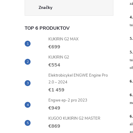
z
Značky
4
t
TOP 6 PRODUKTOV
5
KUKIRIN G2 MAX
€699
5.
KUKIRIN G2
t
€554
o
Elektrobicykel ENGWE Engine Pro
6
2.0 – 2024
€1 459
6
Engwe ep-2 pro 2023
m
€949
6
KUGOO KUKIRIN G2 MASTER
a
€869
z