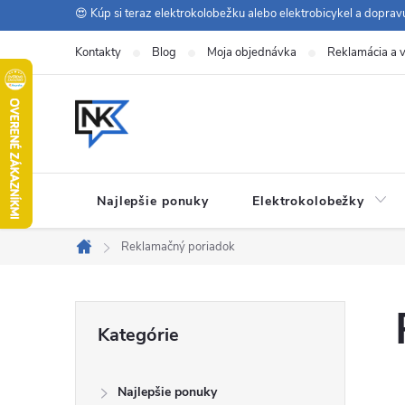
Prejsť
😍 Kúp si teraz elektrokolobežku alebo elektrobicykel a dopra
na
Kontakty
Blog
Moja objednávka
Reklamácia a v
obsah
Najlepšie ponuky
Elektrokolobežky
Reklamačný poriadok
Domov
B
Preskočiť
Kategórie
kategórie
o
Najlepšie ponuky