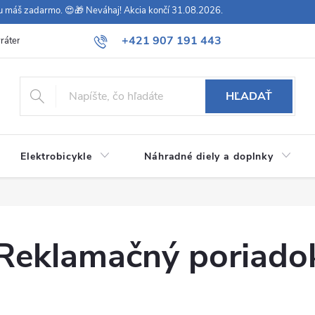
vu máš zadarmo. 😍🎁 Neváhaj! Akcia končí 31.08.2026.
+421 907 191 443
rátenie
Všeobecné obchodné podmienky
Podmienky ochrany osob
HĽADAŤ
Elektrobicykle
Náhradné diely a doplnky
Reklamačný poriado