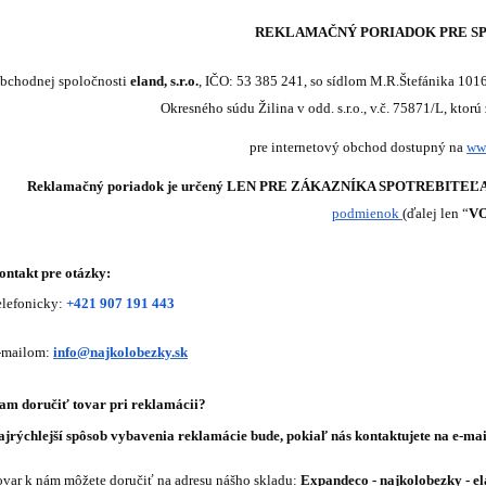
REKLAMAČNÝ PORIADOK PRE S
bchodnej spoločnosti
eland, s.r.o.
,
IČO: 53 385 241, so sídlom M.R.Štefánika 101
Okresného súdu Žilina v odd. s.r.o., v.č. 75871/L, ktor
pre internetový obchod dostupný na
ww
Reklamačný poriadok je určený LEN PRE ZÁKAZNÍKA SPOTREBITEĽ
podmienok
(ďalej len “
V
ontakt pre otázky:
elefonick
y:
+421 907 191 443
-mailom:
info@najkolobezky.sk
am doručiť tovar pri reklamácii?
ajrýchlejší spôsob vybavenia reklamácie bude, pokiaľ nás kontaktujete na e-ma
ovar k nám môžete doručiť na adresu nášho skladu:
Expandeco - najkolobezky - e