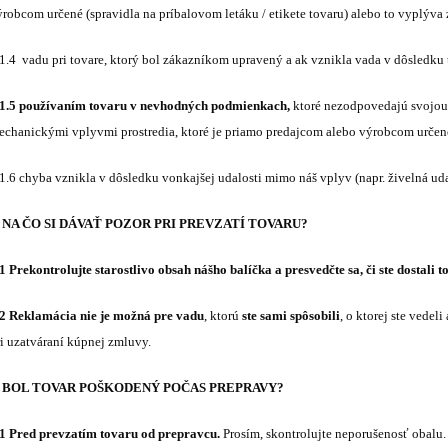
ýrobcom určené (spravidla na príbalovom letáku / etikete tovaru) alebo to vyplýva
.1.4 vadu pri tovare, ktorý bol zákazníkom upravený a ak vznikla vada v dôsledku 
.1.5 používaním tovaru v nevhodných podmienkach,
ktoré nezodpovedajú svojou
echanickými vplyvmi prostredia, ktoré je priamo predajcom alebo výrobcom určené
.1.6 chyba vznikla v dôsledku vonkajšej udalosti mimo náš vplyv (napr. živelná uda
. NA ČO SI DÁVAŤ POZOR PRI PREVZATÍ TOVARU?
1 Prekontrolujte starostlivo obsah nášho balíčka a presvedčte sa, či ste dostali to,
.2 Reklamácia nie je možná pre vadu
, ktorú
ste sami spôsobili
, o ktorej ste vedel
ri uzatváraní kúpnej zmluvy.
. BOL TOVAR POŠKODENÝ POČAS PREPRAVY?
.1 Pred prevzatím tovaru od prepravcu.
Prosím, skontrolujte neporušenosť obalu.