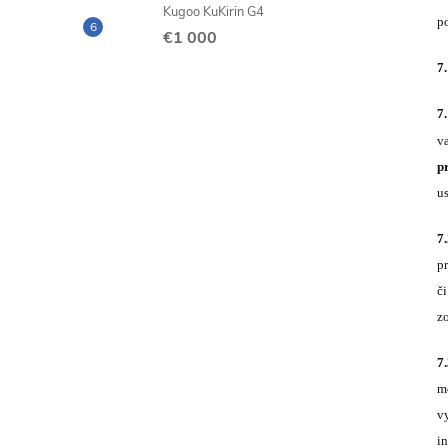
Kugoo KuKirin G4
p
€1 000
7
7
v
p
u
7
pr
či
z
7
mo
v
i