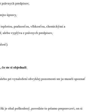
 z právnych predpisov,
tejto úpravy,
 teplotou, prašnosťou, vlhkosťou, chemickými a
, alebo vyplýva z právnych predpisov,
losť).
 čo ste si objednali
.
i alebo pri vynaložení obvyklej pozornosti ste ju museli spoznať
 Ak je obal poškodený, povedzte to priamo prepravcovi, on si