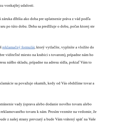
ku vonkajšej udalosti.
záruka dlhšia ako doba pre uplatnenie práva z vád podľa
ru po túto dobu. Doba sa predlžuje o dobu, počas ktorej ste
áš
reklamačný formulár
, ktorý vytlačíte, vyplníte a vložíte do
bre viditeľné miesto na krabici s tovarom), prípadne nám ho
su nášho skladu, prípadne na adresu sídla, pokiaľ Vám to
eklamácie sa považuje okamih, kedy od Vás obdržíme tovar a
tránenie vady (oprava alebo dodanie nového tovaru alebo
y reklamovaného tovaru k nám. Prosím vezmite na vedomie, že
ude z našej strany prevzatý a bude Vám vrátený späť na Vaše