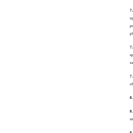
7
u
p
p
7
s
z
7
o
8
8
sn
8