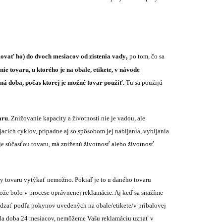
,
ovať ho) do dvoch mesiacov od zistenia vady
po tom, čo sa
nie tovaru, u ktorého je na obale, etikete, v návode
á doba, počas ktorej je možné tovar použiť.
Tu sa použijú
aru
. Znižovanie kapacity a životnosti nie je vadou, ale
jacích cyklov, prípadne aj so spôsobom jej nabíjania, vybíjania
 je súčasťou tovaru, má zníženú životnosť alebo životnosť
y tovaru vytýkať nemožno. Pokiaľ je to u daného tovaru
etože bolo v procese oprávnenej reklamácie. Aj keď sa snažíme
ádzať podľa pokynov uvedených na obale/etikete/v príbalovej
nula doba 24 mesiacov, nemôžeme Vašu reklamáciu uznať v