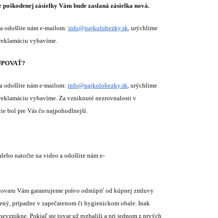
e poškodenej zásielky Vám bude zaslaná zásielka nová.
 a odošlite nám e-mailom:
info@najkolobezky.sk
, urýchlime
i reklamáciu vybavíme.
TUPOVAŤ?
 a odošlite nám e-mailom:
info@najkolobezky.sk
, urýchlime
i reklamáciu vybavíme. Za vzniknuté nezrovnalosti v
ie bol pre Vás čo najpohodlnejší.
lebo natočte na video a odošlite nám e-
a tovaru Vám garantujeme právo odstúpiť od kúpnej zmluvy
odený, prípadne v zapečatenom či hygienickom obale. Inak
evznikne. Pokiaľ ste tovar už rozbalili a pri jednom z prvých