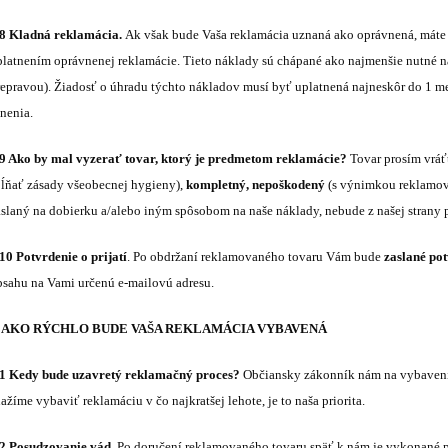
.8 Kladná reklamácia.
Ak však bude Vaša reklamácia uznaná ako oprávnená, máte 
platnením oprávnenej reklamácie. Tieto náklady sú chápané ako najmenšie nutné ná
repravou). Žiadosť o úhradu týchto nákladov musí byť uplatnená najneskôr do 1 m
lnenia.
.9 Ako by mal vyzerať tovar, ktorý je predmetom reklamácie?
Tovar prosím vrá
pĺňať zásady všeobecnej hygieny),
kompletný, nepoškodený
(s výnimkou reklamov
aslaný na dobierku a/alebo iným spôsobom na naše náklady, nebude z našej strany 
.10 Potvrdenie o prijatí
. Po obdržaní reklamovaného tovaru Vám bude
zaslané po
bsahu na Vami určenú e-mailovú adresu.
. AKO RÝCHLO BUDE VAŠA REKLAMÁCIA VYBAVENÁ
.1 Kedy bude uzavretý reklamačný proces?
Občiansky zákonník nám na vybaven
ažíme vybaviť reklamáciu v čo najkratšej lehote, je to naša priorita.
.2 Posudzovanie vád.
Po doručení reklamovaného tovaru späť k nám je vykonané 