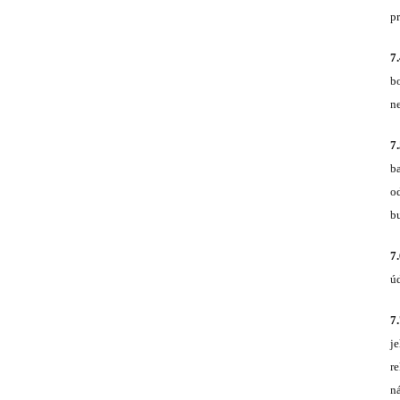
pr
7
b
n
7
b
o
b
7
úd
7
j
r
n