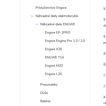
Príslušenstvo Engwe
1
Náhradné diely elektrobicykle
1
Náhradné diely ENGWE
d
Engwe EP-2PRO
1
Engwe Engine Pro 1.0 / 2.0
p
Engwe X26
2
ENGWE T14
2
Engwe M20
Engwe L20
2.
Pneumatiky
2
Duše
2
Batérie
v