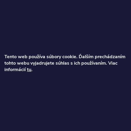
Z
á
p
ä
Tento web používa súbory cookie. Ďalším prechádzaním
t
tohto webu vyjadrujete súhlas s ich používaním. Viac
Ondrej
informácií
tu
.
i
info
@
najkolobezky.sk
e
+421 907 191 443
Informácie pre zákazníka