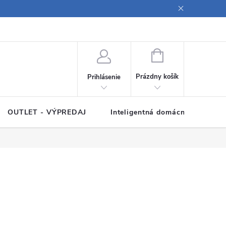
ných údajov
Poučenie o súboroch cookies
Pravidlá spracovania rece
NÁKUPNÝ
KOŠÍK
Prázdny košík
Prihlásenie
OUTLET - VÝPREDAJ
Inteligentná domácnosť
Z