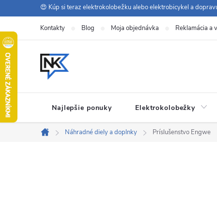
Prejsť
😍 Kúp si teraz elektrokolobežku alebo elektrobicykel a dopra
na
Kontakty
Blog
Moja objednávka
Reklamácia a v
obsah
Najlepšie ponuky
Elektrokolobežky
Náhradné diely a doplnky
Príslušenstvo Engwe
Domov