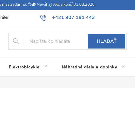
vu máš zadarmo. 😍🎁 Neváhaj! Akcia končí 31.08.2026.
+421 907 191 443
rátenie
Všeobecné obchodné podmienky
Podmienky ochrany osob
HĽADAŤ
Elektrobicykle
Náhradné diely a doplnky