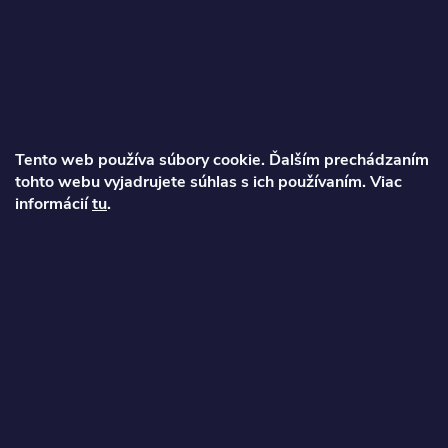
á
p
ä
Tento web používa súbory cookie. Ďalším prechádzaním
t
tohto webu vyjadrujete súhlas s ich používaním. Viac
Ondrej
informácií
tu
.
i
info
@
najkolobezky.sk
e
+421 907 191 443
Informácie pre zákazníka