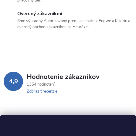
pracovný deň.
Overený zákazníkmi
Sme výhradný Autorizovaný predajca značiek Engwe a Kukirin a
overený obchod zákazníkmi na Heuréke!
Hodnotenie zákazníkov
4,9
1354 hodnotení
Zobraziť recenzie
Z