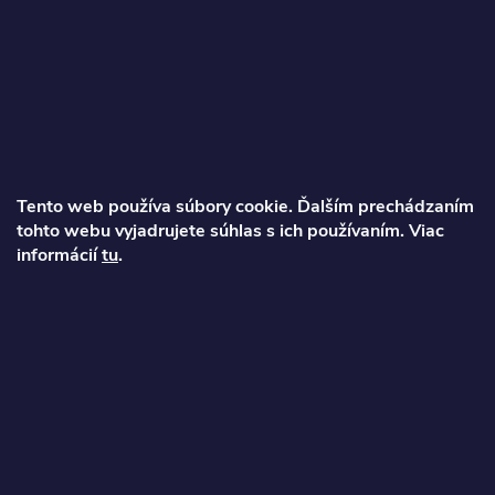
Z
á
p
ä
Tento web používa súbory cookie. Ďalším prechádzaním
t
tohto webu vyjadrujete súhlas s ich používaním. Viac
Ondrej
informácií
tu
.
i
info
@
najkolobezky.sk
e
+421 907 191 443
Informácie pre zákazníka