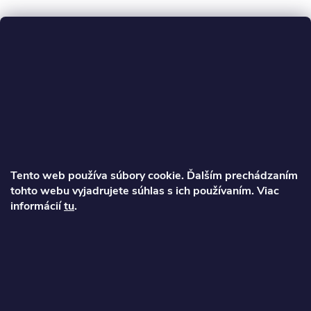
Z
á
p
ä
Tento web používa súbory cookie. Ďalším prechádzaním
t
tohto webu vyjadrujete súhlas s ich používaním. Viac
informácií
tu
.
Ondrej
i
info
@
najkolobezky.sk
e
+421 907 191 443