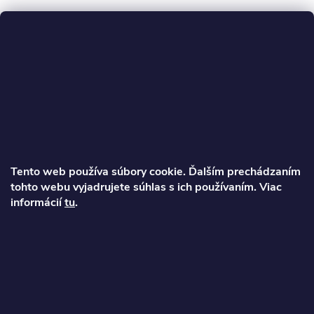
Z
á
p
ä
Tento web používa súbory cookie. Ďalším prechádzaním
t
tohto webu vyjadrujete súhlas s ich používaním. Viac
Ondrej
informácií
tu
.
i
info
@
najkolobezky.sk
e
+421 907 191 443