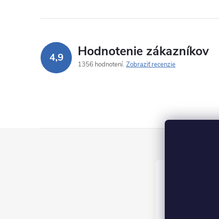
Hodnotenie zákazníkov
4,9
1356 hodnotení
Zobraziť recenzie
Z
á
p
ä