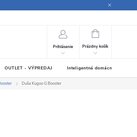
ných údajov
Poučenie o súboroch cookies
Pravidlá spracovania rece
NÁKUPNÝ
KOŠÍK
Prázdny košík
Prihlásenie
OUTLET - VÝPREDAJ
Inteligentná domácnosť
Z
Booster
Duša Kugoo G Booster