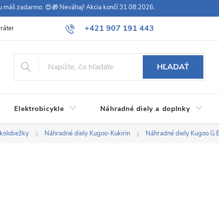
vu máš zadarmo. 😍🎁 Neváhaj! Akcia končí 31.08.2026.
+421 907 191 443
rátenie
Všeobecné obchodné podmienky
Podmienky ochrany osob
HĽADAŤ
Elektrobicykle
Náhradné diely a doplnky
okolobežky
Náhradné diely Kugoo-Kukirin
Náhradné diely Kugoo G 