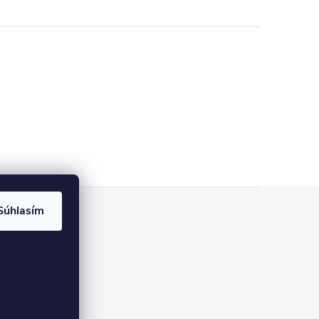
Súhlasím
pre
ovania recenzií
úboroch cookies