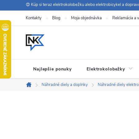
Prejsť
😍 Kúp si teraz elektrokolobežku alebo elektrobicykel a dopra
na
Kontakty
Blog
Moja objednávka
Reklamácia a v
obsah
Najlepšie ponuky
Elektrokolobežky
Náhradné diely a doplnky
Náhradné diely elektr
Domov