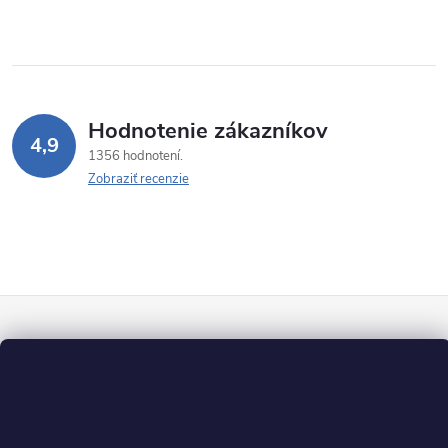
Hodnotenie zákazníkov
4,9
1356 hodnotení
Zobraziť recenzie
Z
á
p