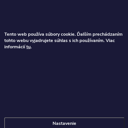
ä
t
Ondrej
i
Tento web používa súbory cookie. Ďalším prechádzaním
info
@
najkolobezky.sk
tohto webu vyjadrujete súhlas s ich používaním. Viac
e
+421 907 191 443
informácií
tu
.
Informácie pre zákazníka
Copyright 2026
Najkolobezky.sk
. Všetky práva vyhradené.
Nastavenie
Vytvoril Shoptet