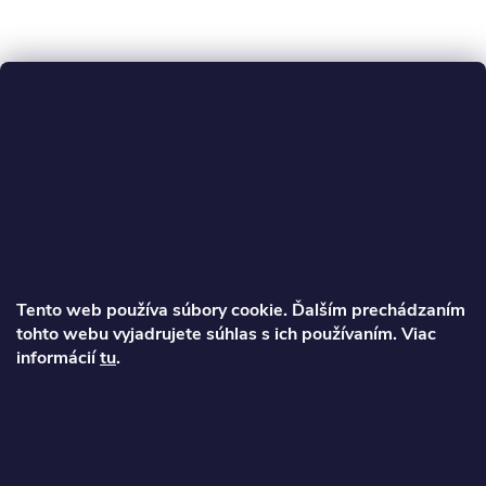
Z
á
p
ä
Tento web používa súbory cookie. Ďalším prechádzaním
t
tohto webu vyjadrujete súhlas s ich používaním. Viac
Ondrej
informácií
tu
.
i
info
@
najkolobezky.sk
e
+421 907 191 443