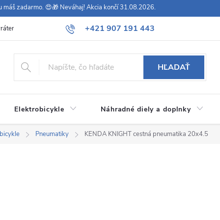
vu máš zadarmo. 😍🎁 Neváhaj! Akcia končí 31.08.2026.
+421 907 191 443
rátenie
Všeobecné obchodné podmienky
Podmienky ochrany osob
HĽADAŤ
Elektrobicykle
Náhradné diely a doplnky
bicykle
Pneumatiky
KENDA KNIGHT cestná pneumatika 20x4.5