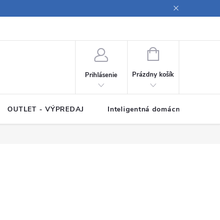
ných údajov
Poučenie o súboroch cookies
Pravidlá spracovania rece
NÁKUPNÝ
KOŠÍK
Prázdny košík
Prihlásenie
OUTLET - VÝPREDAJ
Inteligentná domácnosť
Z