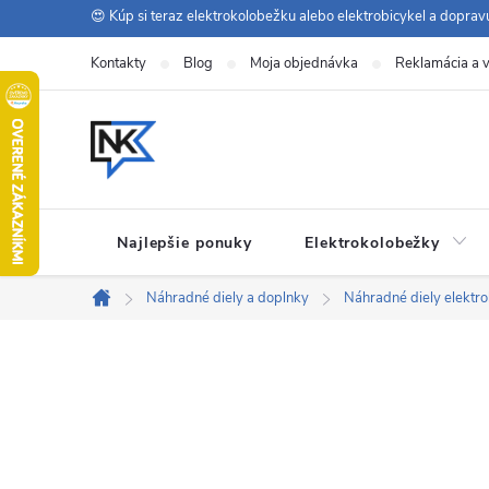
Prejsť
😍 Kúp si teraz elektrokolobežku alebo elektrobicykel a dopra
na
Kontakty
Blog
Moja objednávka
Reklamácia a v
obsah
Najlepšie ponuky
Elektrokolobežky
Náhradné diely a doplnky
Náhradné diely elektro
Domov