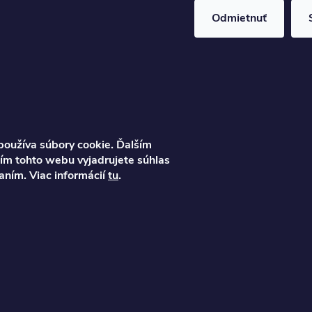
Odmietnuť
Informácie 
zákazníka
Pravidlá sprac
Poučenie o s
Ondrej
Ochrana osob
oužíva súbory cookie. Ďalším
info
@
najkolobezky.s
m tohto webu vyjadrujete súhlas
Reklamácia a 
k
vaním. Viac informácií
tu
.
Obchodné po
+421 907 191 443
Reklamačný p
Kontakty
Blog