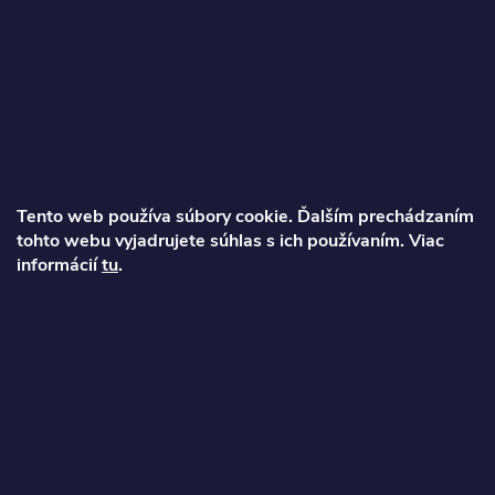
Z
á
p
ä
Tento web používa súbory cookie. Ďalším prechádzaním
t
tohto webu vyjadrujete súhlas s ich používaním. Viac
Ondrej
informácií
tu
.
i
info
@
najkolobezky.sk
e
+421 907 191 443
Informácie pre zákazníka