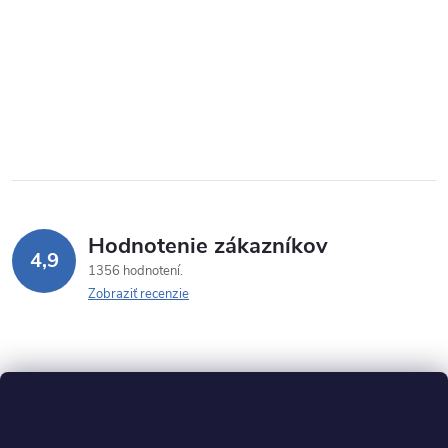
Hodnotenie zákazníkov
4,9
1356 hodnotení
Zobraziť recenzie
Z