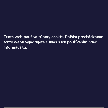
á
p
ä
Tento web používa súbory cookie. Ďalším prechádzaním
t
tohto webu vyjadrujete súhlas s ich používaním. Viac
informácií
tu
.
Ondrej
i
info
@
najkolobezky.sk
e
+421 907 191 443
Informácie pre zákazníka