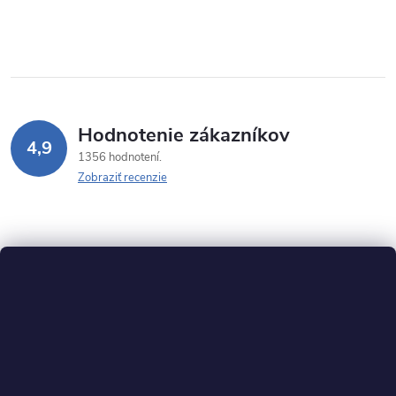
Hodnotenie zákazníkov
4,9
1356 hodnotení
Zobraziť recenzie
Z
á
p