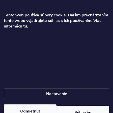
ä
Tento web používa súbory cookie. Ďalším prechádzaním
t
tohto webu vyjadrujete súhlas s ich používaním. Viac
Ondrej
informácií
tu
.
i
info
@
najkolobezky.sk
e
+421 907 191 443
Informácie pre zákazníka
Nastavenie
Copyright 2026
Najkolobezky.sk
. Všetky práva vyhradené.
Odmietnuť
Súhlasím