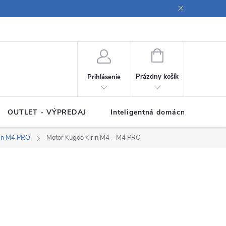
ných údajov
Poučenie o súboroch cookies
Pravidlá spracovania rece
NÁKUPNÝ
KOŠÍK
Prázdny košík
Prihlásenie
OUTLET - VÝPREDAJ
Inteligentná domácnosť
Z
rin M4 PRO
Motor Kugoo Kirin M4 – M4 PRO