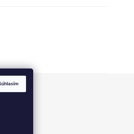
Súhlasím
pre
ovania recenzií
úboroch cookies