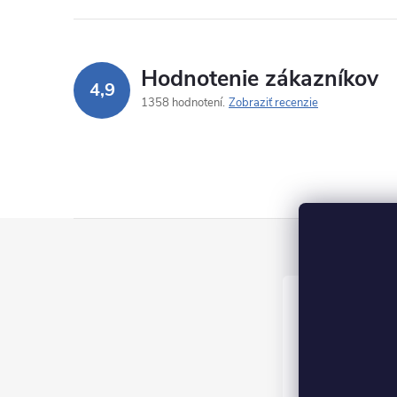
Hodnotenie zákazníkov
4,9
1358 hodnotení
Zobraziť recenzie
Z
á
p
ä