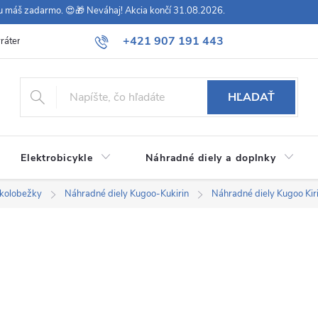
vu máš zadarmo. 😍🎁 Neváhaj! Akcia končí 31.08.2026.
+421 907 191 443
rátenie
Všeobecné obchodné podmienky
Podmienky ochrany osob
HĽADAŤ
Elektrobicykle
Náhradné diely a doplnky
okolobežky
Náhradné diely Kugoo-Kukirin
Náhradné diely Kugoo Ki