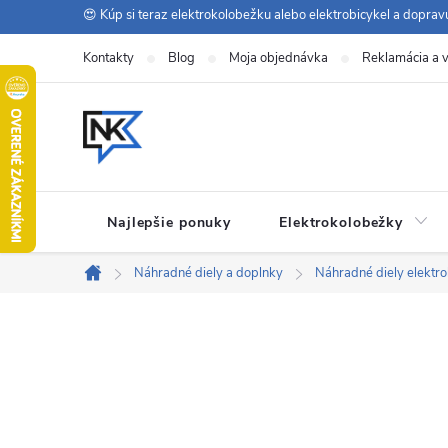
Prejsť
😍 Kúp si teraz elektrokolobežku alebo elektrobicykel a dopra
na
Kontakty
Blog
Moja objednávka
Reklamácia a v
obsah
Najlepšie ponuky
Elektrokolobežky
Náhradné diely a doplnky
Náhradné diely elektr
Domov