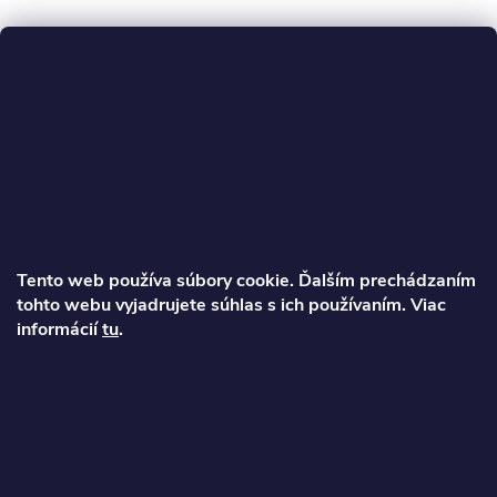
Z
á
p
ä
Tento web používa súbory cookie. Ďalším prechádzaním
t
tohto webu vyjadrujete súhlas s ich používaním. Viac
Ondrej
informácií
tu
.
i
info
@
najkolobezky.sk
e
+421 907 191 443