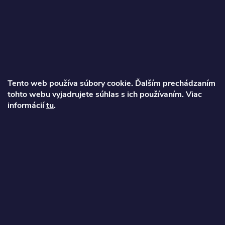
á
p
ä
Tento web používa súbory cookie. Ďalším prechádzaním
t
tohto webu vyjadrujete súhlas s ich používaním. Viac
informácií
tu
.
Ondrej
i
info
@
najkolobezky.sk
e
+421 907 191 443
Informácie pre zákazníka