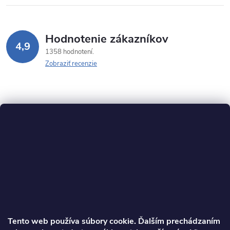
Hodnotenie zákazníkov
4,9
1358 hodnotení
Zobraziť recenzie
Z
á
p
ä
Tento web používa súbory cookie. Ďalším prechádzaním