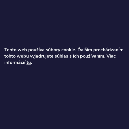
Z
á
p
ä
Tento web používa súbory cookie. Ďalším prechádzaním
t
tohto webu vyjadrujete súhlas s ich používaním. Viac
Ondrej
informácií
tu
.
i
info
@
najkolobezky.sk
e
+421 907 191 443
Informácie pre zákazníka