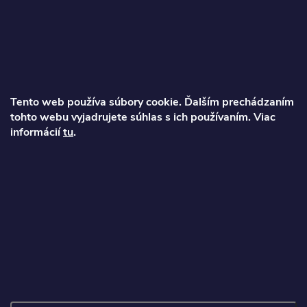
á
p
ä
Tento web používa súbory cookie. Ďalším prechádzaním
t
tohto webu vyjadrujete súhlas s ich používaním. Viac
Ondrej
informácií
tu
.
i
info
@
najkolobezky.sk
e
+421 907 191 443
Informácie pre zákazníka