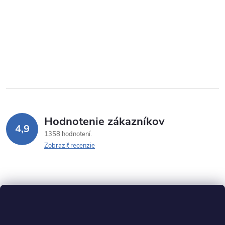
Hodnotenie zákazníkov
4,9
1358 hodnotení
Zobraziť recenzie
Z