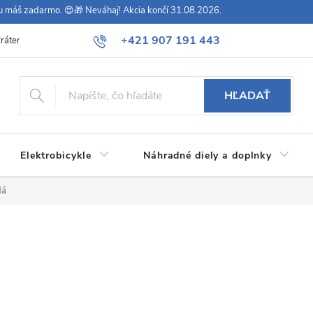
vu máš zadarmo. 😍🎁 Neváhaj! Akcia končí 31.08.2026.
+421 907 191 443
rátenie
Všeobecné obchodné podmienky
Podmienky ochrany osob
HĽADAŤ
Elektrobicykle
Náhradné diely a doplnky
dá