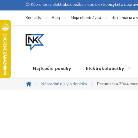
Prejsť
😍 Kúp si teraz elektrokolobežku alebo elektrobicykel a dopra
na
Kontakty
Blog
Moja objednávka
Reklamácia a v
obsah
Najlepšie ponuky
Elektrokolobežky
Náhradné diely a doplnky
Pneumatika 20×4 hne
Domov