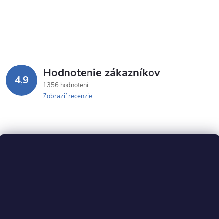
Hodnotenie zákazníkov
4,9
1356 hodnotení
Zobraziť recenzie
Z
á
p