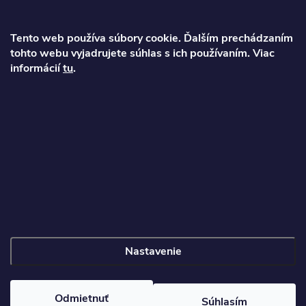
ä
Tento web používa súbory cookie. Ďalším prechádzaním
t
tohto webu vyjadrujete súhlas s ich používaním. Viac
informácií
tu
.
Ondrej
i
info
@
najkolobezky.sk
e
+421 907 191 443
Informácie pre zákazníka
Nastavenie
Copyright 2026
Najkolobezky.sk
. Všetky práva vyhradené.
Odmietnuť
Súhlasím