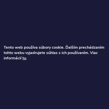
Z
á
p
ä
Tento web používa súbory cookie. Ďalším prechádzaním
t
tohto webu vyjadrujete súhlas s ich používaním. Viac
Ondrej
informácií
tu
.
i
info
@
najkolobezky.sk
e
+421 907 191 443
Informácie pre zákazníka