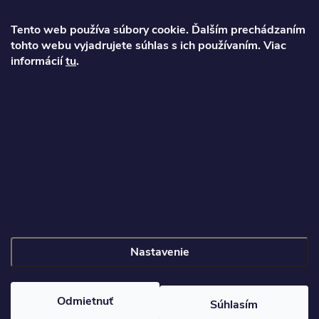
ä
Tento web používa súbory cookie. Ďalším prechádzaním
t
tohto webu vyjadrujete súhlas s ich používaním. Viac
informácií
tu
.
Ondrej
i
info
@
najkolobezky.sk
e
+421 907 191 443
Informácie pre zákazníka
Nastavenie
Copyright 2026
Najkolobezky.sk
. Všetky práva vyhradené.
Odmietnuť
Súhlasím
Vytvoril Shoptet