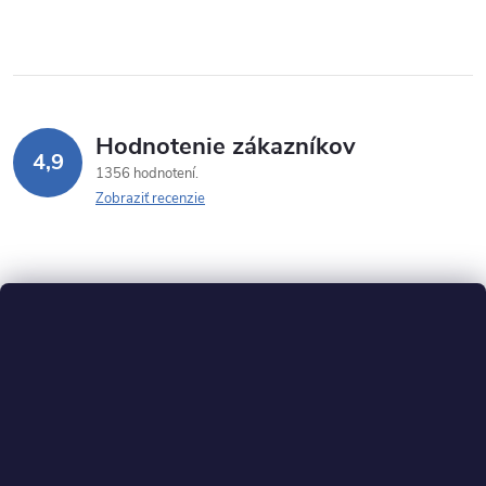
Hodnotenie zákazníkov
4,9
1356 hodnotení
Zobraziť recenzie
Z
á
p