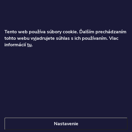
p
ä
Tento web používa súbory cookie. Ďalším prechádzaním
t
tohto webu vyjadrujete súhlas s ich používaním. Viac
Ondrej
informácií
tu
.
i
info
@
najkolobezky.sk
e
+421 907 191 443
Informácie pre zákazníka
Nastavenie