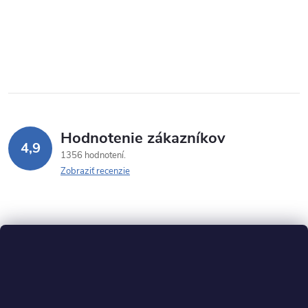
Hodnotenie zákazníkov
4,9
1356 hodnotení
Zobraziť recenzie
Z
á