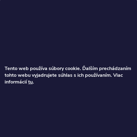
Z
á
p
ä
Tento web používa súbory cookie. Ďalším prechádzaním
t
tohto webu vyjadrujete súhlas s ich používaním. Viac
Ondrej
informácií
tu
.
i
info
@
najkolobezky.sk
e
+421 907 191 443
Informácie pre zákazníka