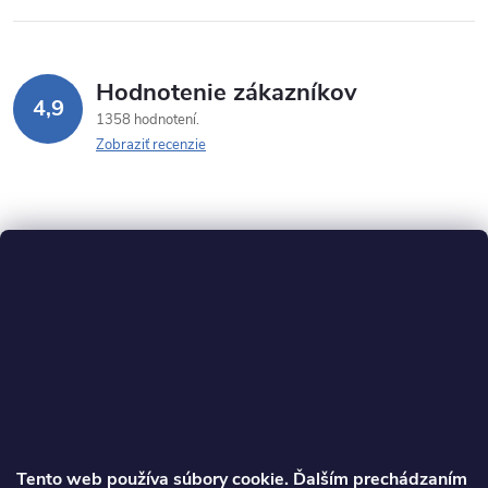
Hodnotenie zákazníkov
4,9
1358 hodnotení
Zobraziť recenzie
Z
á
p
ä
Tento web používa súbory cookie. Ďalším prechádzaním