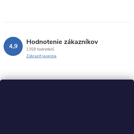
Hodnotenie zákazníkov
4,9
1358 hodnotení
Zobraziť recenzie
Z
á
p