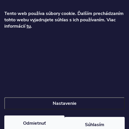
ä
Tento web používa súbory cookie. Ďalším prechádzaním
t
tohto webu vyjadrujete súhlas s ich používaním. Viac
Ondrej
informácií
tu
.
i
info
@
najkolobezky.sk
e
+421 907 191 443
Informácie pre zákazníka
Nastavenie
Copyright 2026
Najkolobezky.sk
. Všetky práva vyhradené.
Odmietnuť
Súhlasím
Vytvoril Shoptet