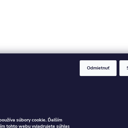
Odmietnuť
Informácie 
zákazníka
Pravidlá sprac
Poučenie o s
Ondrej
Ochrana osob
oužíva súbory cookie. Ďalším
info
@
najkolobezky.s
m tohto webu vyjadrujete súhlas
Reklamácia a 