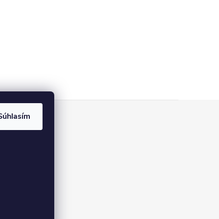
Súhlasím
pre
ovania recenzií
úboroch cookies
ných údajov
vrátenie