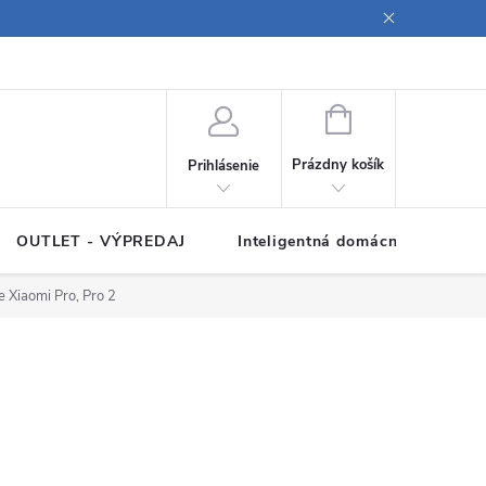
ných údajov
Poučenie o súboroch cookies
Pravidlá spracovania rece
NÁKUPNÝ
KOŠÍK
Prázdny košík
Prihlásenie
OUTLET - VÝPREDAJ
Inteligentná domácnosť
Z
 Xiaomi Pro, Pro 2