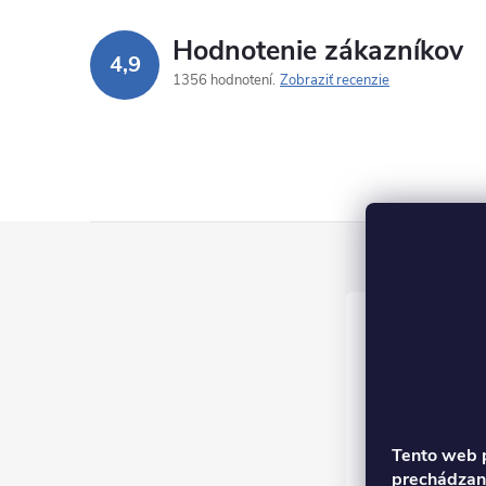
Hodnotenie zákazníkov
4,9
1356 hodnotení
Zobraziť recenzie
Z
á
p
ä
t
Tento web p
prechádzaní