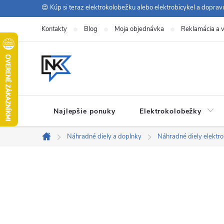
Prejsť
😍 Kúp si teraz elektrokolobežku alebo elektrobicykel a dopra
na
Kontakty
Blog
Moja objednávka
Reklamácia a v
obsah
Najlepšie ponuky
Elektrokolobežky
Náhradné diely a doplnky
Náhradné diely elektr
Domov