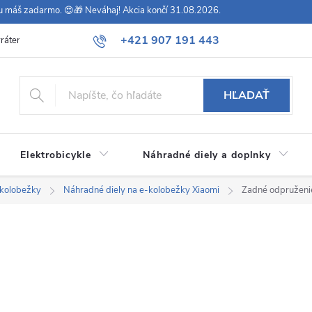
vu máš zadarmo. 😍🎁 Neváhaj! Akcia končí 31.08.2026.
+421 907 191 443
rátenie
Všeobecné obchodné podmienky
Podmienky ochrany osob
HĽADAŤ
Elektrobicykle
Náhradné diely a doplnky
okolobežky
Náhradné diely na e-kolobežky Xiaomi
Zadné odpruženie