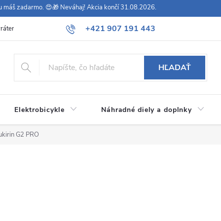
vu máš zadarmo. 😍🎁 Neváhaj! Akcia končí 31.08.2026.
+421 907 191 443
rátenie
Všeobecné obchodné podmienky
Podmienky ochrany osob
HĽADAŤ
Elektrobicykle
Náhradné diely a doplnky
ukirin G2 PRO