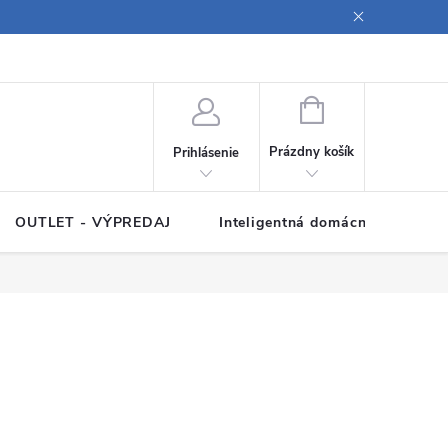
ných údajov
Poučenie o súboroch cookies
Pravidlá spracovania rece
NÁKUPNÝ
KOŠÍK
Prázdny košík
Prihlásenie
OUTLET - VÝPREDAJ
Inteligentná domácnosť
Z