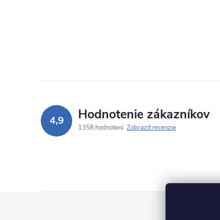
Hodnotenie zákazníkov
4,9
1358 hodnotení
Zobraziť recenzie
Z