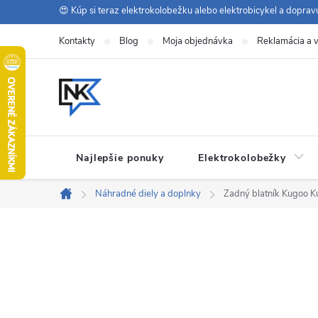
Prejsť
😍 Kúp si teraz elektrokolobežku alebo elektrobicykel a dopra
na
Kontakty
Blog
Moja objednávka
Reklamácia a v
obsah
Najlepšie ponuky
Elektrokolobežky
Náhradné diely a doplnky
Zadný blatník Kugoo K
Domov