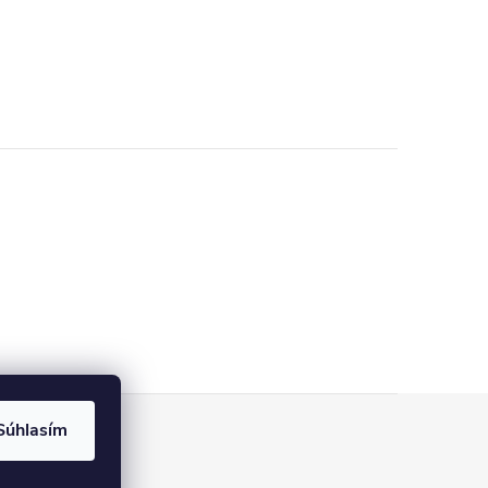
Súhlasím
pre