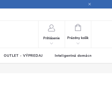
ných údajov
Poučenie o súboroch cookies
Pravidlá spracovania rece
NÁKUPNÝ
KOŠÍK
Prázdny košík
Prihlásenie
OUTLET - VÝPREDAJ
Inteligentná domácnosť
Z