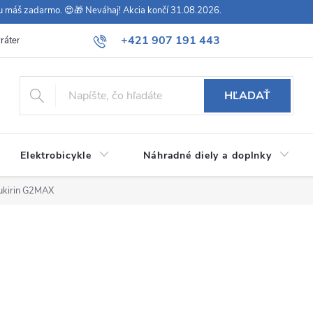
vu máš zadarmo. 😍🎁 Neváhaj! Akcia končí 31.08.2026.
+421 907 191 443
rátenie
Všeobecné obchodné podmienky
Podmienky ochrany osob
HĽADAŤ
Elektrobicykle
Náhradné diely a doplnky
Kukirin G2MAX