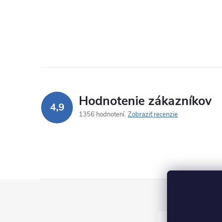
Hodnotenie zákazníkov
4,9
1356 hodnotení
Zobraziť recenzie
Z
á