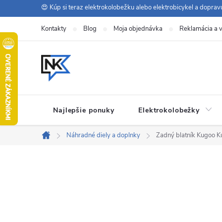
Prejsť
😍 Kúp si teraz elektrokolobežku alebo elektrobicykel a dopra
na
Kontakty
Blog
Moja objednávka
Reklamácia a v
obsah
Najlepšie ponuky
Elektrokolobežky
Náhradné diely a doplnky
Zadný blatník Kugoo 
Domov