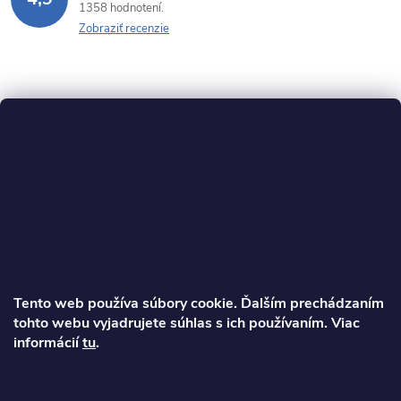
1358 hodnotení
Zobraziť recenzie
Z
á
p
ä
Tento web používa súbory cookie. Ďalším prechádzaním
t
tohto webu vyjadrujete súhlas s ich používaním. Viac
informácií
tu
.
Ondrej
i
info
@
najkolobezky.sk