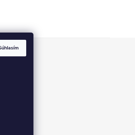
Súhlasím
pre
ovania recenzií
úboroch cookies
ných údajov
vrátenie
dmienky
oriadok