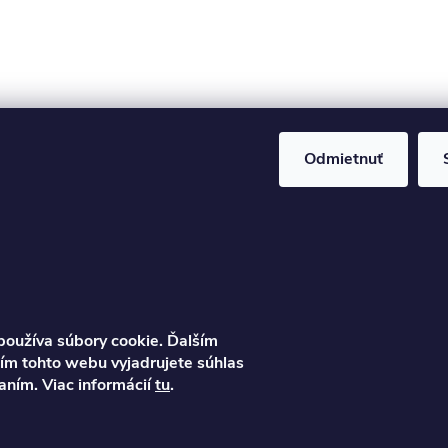
Odmietnuť
Informácie 
zákazníka
Pravidlá sprac
Poučenie o s
Ondrej
Ochrana osob
oužíva súbory cookie. Ďalším
info
@
najkolobezky.s
m tohto webu vyjadrujete súhlas
Reklamácia a 
k
vaním. Viac informácií
tu
.
Obchodné po
+421 907 191 443
Reklamačný p