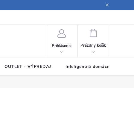
ných údajov
Poučenie o súboroch cookies
Pravidlá spracovania rece
NÁKUPNÝ
KOŠÍK
Prázdny košík
Prihlásenie
OUTLET - VÝPREDAJ
Inteligentná domácnosť
Z