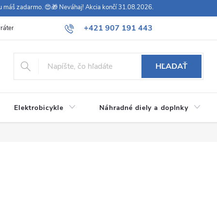
vu máš zadarmo. 😍🎁 Neváhaj! Akcia končí 31.08.2026.
+421 907 191 443
rátenie
Všeobecné obchodné podmienky
Podmienky ochrany osob
HĽADAŤ
Elektrobicykle
Náhradné diely a doplnky