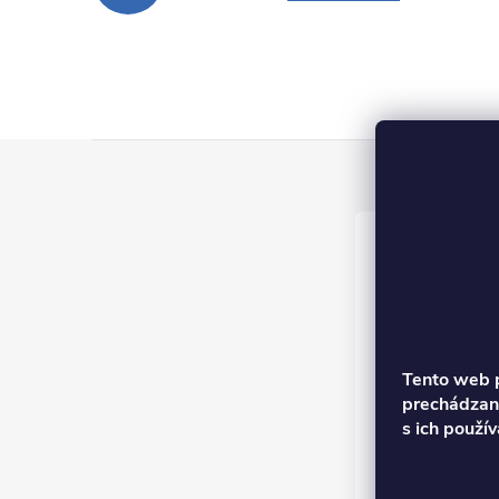
Z
á
p
ä
t
Tento web p
prechádzaní
i
s ich použí