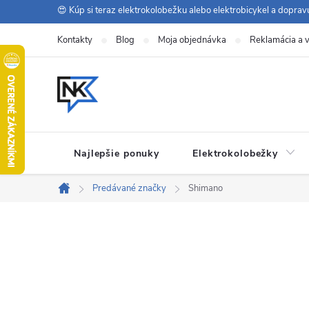
Prejsť
😍 Kúp si teraz elektrokolobežku alebo elektrobicykel a dopra
na
Kontakty
Blog
Moja objednávka
Reklamácia a v
obsah
Najlepšie ponuky
Elektrokolobežky
Predávané značky
Shimano
Domov