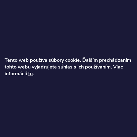
Z
á
p
ä
Tento web používa súbory cookie. Ďalším prechádzaním
t
tohto webu vyjadrujete súhlas s ich používaním. Viac
informácií
tu
.
Ondrej
i
info
@
najkolobezky.sk
e
+421 907 191 443
Informácie pre zákazníka