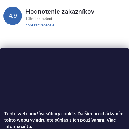
Hodnotenie zákazníkov
4,9
1356 hodnotení
Zobraziť recenzie
Z
á
p
ä
Tento web používa súbory cookie. Ďalším prechádzaním
t
tohto webu vyjadrujete súhlas s ich používaním. Viac
informácií
tu
.
Ondrej