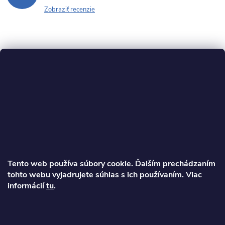
Zobraziť recenzie
Z
á
p
ä
Tento web používa súbory cookie. Ďalším prechádzaním
t
tohto webu vyjadrujete súhlas s ich používaním. Viac
informácií
tu
.
Ondrej
i
info
@
najkolobezky.sk
+421 907 191 443