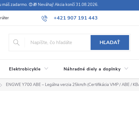
vu máš zadarmo. 😍🎁 Neváhaj! Akcia končí 31.08.2026.
+421 907 191 443
rátenie
Všeobecné obchodné podmienky
Podmienky ochrany osob
HĽADAŤ
Elektrobicykle
Náhradné diely a doplnky
ENGWE Y700 ABE – Legálna verzia 25km/h (Certifikácia VMP / ABE / KB