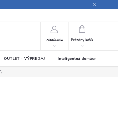
ných údajov
Poučenie o súboroch cookies
Pravidlá spracovania rece
NÁKUPNÝ
KOŠÍK
Prázdny košík
Prihlásenie
OUTLET - VÝPREDAJ
Inteligentná domácnosť
Z
A)