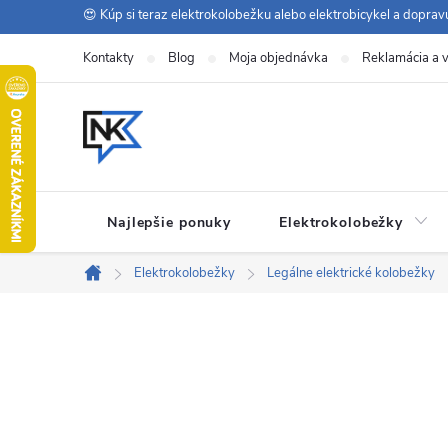
Prejsť
😍 Kúp si teraz elektrokolobežku alebo elektrobicykel a dopra
na
Kontakty
Blog
Moja objednávka
Reklamácia a v
obsah
Najlepšie ponuky
Elektrokolobežky
Elektrokolobežky
Legálne elektrické kolobežky
Domov