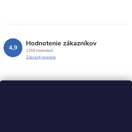
Hodnotenie zákazníkov
4,9
1356 hodnotení
Zobraziť recenzie
Z
á
p