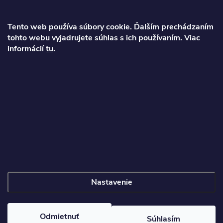
ä
Tento web používa súbory cookie. Ďalším prechádzaním
t
tohto webu vyjadrujete súhlas s ich používaním. Viac
Ondrej
informácií
tu
.
i
info
@
najkolobezky.sk
e
+421 907 191 443
Informácie pre zákazníka
Nastavenie
Copyright 2026
Najkolobezky.sk
. Všetky práva vyhradené.
Odmietnuť
Súhlasím